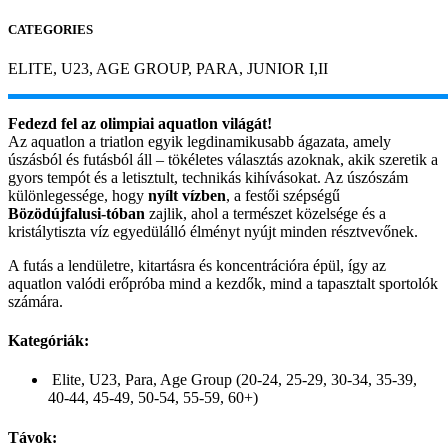
CATEGORIES
ELITE, U23, AGE GROUP, PARA, JUNIOR I,II
Fedezd fel az olimpiai aquatlon világát!
Az aquatlon a triatlon egyik legdinamikusabb ágazata, amely
úszásból és futásból áll – tökéletes választás azoknak, akik szeretik a
gyors tempót és a letisztult, technikás kihívásokat. Az úszószám
különlegessége, hogy
nyílt vízben
, a festői szépségű
Bözödújfalusi-tóban
zajlik, ahol a természet közelsége és a
kristálytiszta víz egyedülálló élményt nyújt minden résztvevőnek.
A futás a lendületre, kitartásra és koncentrációra épül, így az
aquatlon valódi erőpróba mind a kezdők, mind a tapasztalt sportolók
számára.
Kategóriák:
Elite, U23, Para, Age Group (20-24, 25-29, 30-34, 35-39,
40-44, 45-49, 50-54, 55-59, 60+)
Távok: